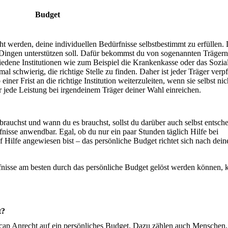
Budget
ht werden, deine individuellen Bedürfnisse selbstbestimmt zu erfüllen.
 Dingen unterstützen soll. Dafür bekommst du von sogenannten Trägern
hiedene Institutionen wie zum Bei­spiel die Krankenkasse oder das Sozia
l schwie­rig, die richtige Stelle zu finden. Daher ist jeder Träger verpfl
einer Frist an die richtige Institution weiterzuleiten, wenn sie selbst nic
für jede Leistung bei irgendeinem Träger deiner Wahl einreichen.
rauchst und wann du es brauchst, sollst du darüber auch selbst entsch
fnisse anwendbar. Egal, ob du nur ein paar Stunden täglich Hilfe bei
Hilfe angewiesen bist – das persönliche Budget richtet sich nach dein
nisse am besten durch das persönliche Budget gelöst werden können, 
t?
cap Anrecht auf ein persönliches Budget. Dazu zählen auch Menschen,