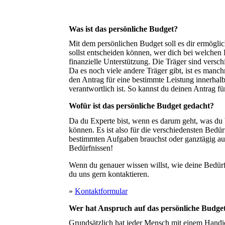
Was ist das persönliche Budget?
Mit dem persönlichen Budget soll es dir ermöglic
sollst entscheiden können, wer dich bei welchen
finanzielle Unterstützung. Die Träger sind versc
Da es noch viele andere Träger gibt, ist es manchma
den Antrag für eine bestimmte Leistung in­ner­halb 
ver­ant­wort­lich ist. So kannst du deinen Antrag 
Wofür ist das persönliche Budget gedacht?
Da du Experte bist, wenn es darum geht, was du b
können. Es ist also für die verschiedensten Bedür
bestimmten Aufgaben brauchst oder ganztägig auf 
Bedürfnissen!
Wenn du genauer wissen willst, wie deine Bedürf
du uns gern kontaktieren.
»
Kontaktformular
Wer hat Anspruch auf das persönliche Budge
Grundsätzlich hat jeder Mensch mit einem Handi