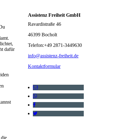
Assistenz Freiheit GmbH
Ravardistraße 46
 Du
46399 Bocholt
lamt.
ichtet,
Telefon:+49 2871-3449630
ht dafür
info@assistenz-freiheit.de
Kontaktformular
eiden
en
kannst
 die